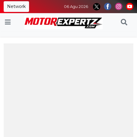
Network
06 Agu 2026