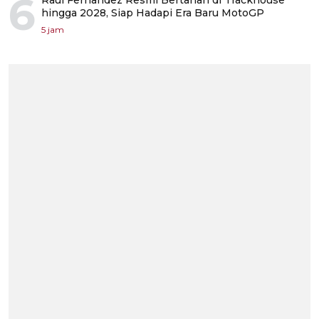
6
Raul Fernandez Resmi Bertahan di Trackhouse
hingga 2028, Siap Hadapi Era Baru MotoGP
5 jam