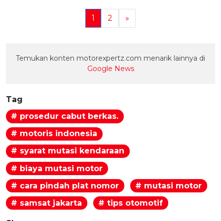
1
2
»
Temukan konten motorexpertz.com menarik lainnya di
Google News
Tag
# prosedur cabut berkas.
# motoris indonesia
# syarat mutasi kendaraan
# biaya mutasi motor
# cara pindah plat nomor
# mutasi motor
# samsat jakarta
# tips otomotif