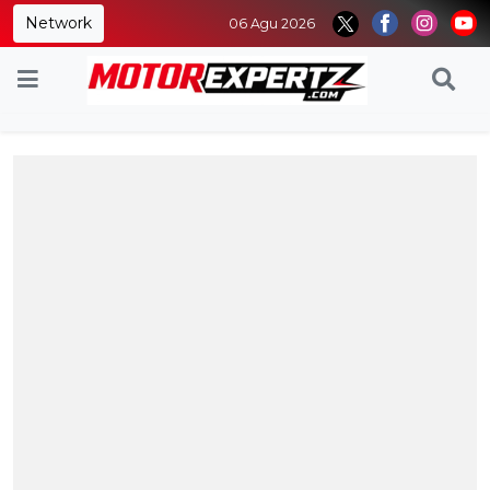
Network
06 Agu 2026