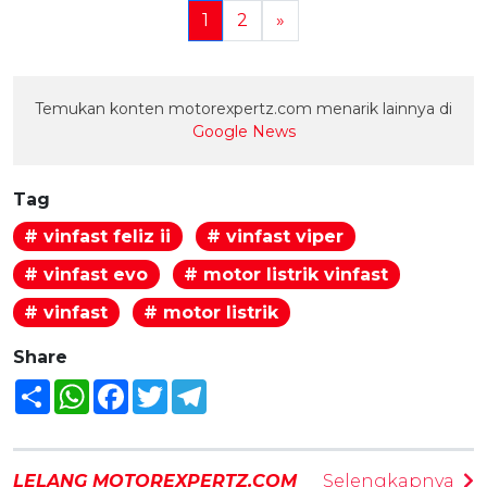
1
2
»
Temukan konten motorexpertz.com menarik lainnya di
Google News
Tag
# vinfast feliz ii
# vinfast viper
# vinfast evo
# motor listrik vinfast
# vinfast
# motor listrik
Share
Share
WhatsApp
Facebook
Twitter
Telegram
LELANG MOTOREXPERTZ.COM
Selengkapnya