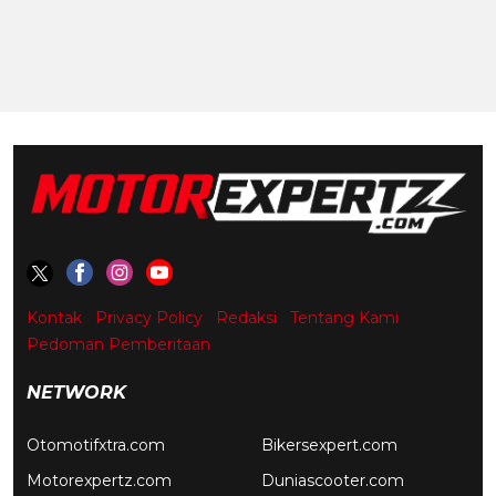
Kontak
Privacy Policy
Redaksi
Tentang Kami
Pedoman Pemberitaan
NETWORK
Otomotifxtra.com
Bikersexpert.com
Motorexpertz.com
Duniascooter.com