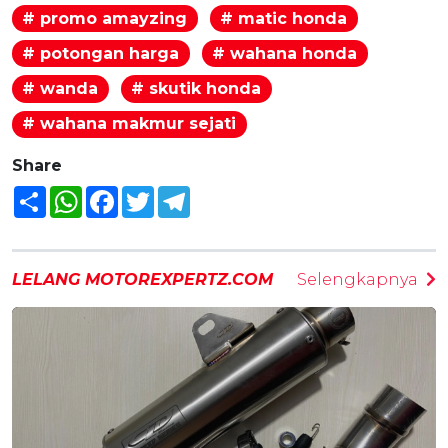
# promo amayzing
# matic honda
# potongan harga
# wahana honda
# wanda
# skutik honda
# wahana makmur sejati
Share
Share
WhatsApp
Facebook
Twitter
Telegram
LELANG MOTOREXPERTZ.COM
Selengkapnya