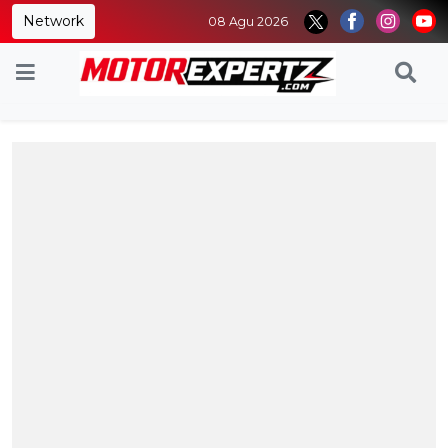
Network
08 Agu 2026