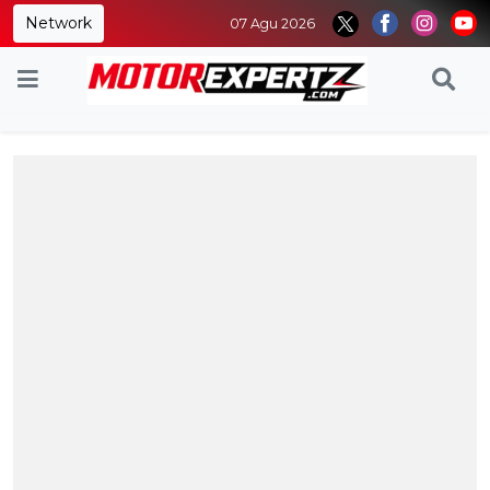
Network
07 Agu 2026