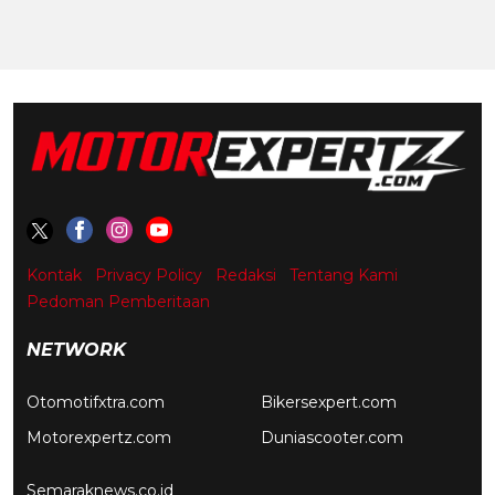
Kontak
Privacy Policy
Redaksi
Tentang Kami
Pedoman Pemberitaan
NETWORK
Otomotifxtra.com
Bikersexpert.com
Motorexpertz.com
Duniascooter.com
Semaraknews.co.id