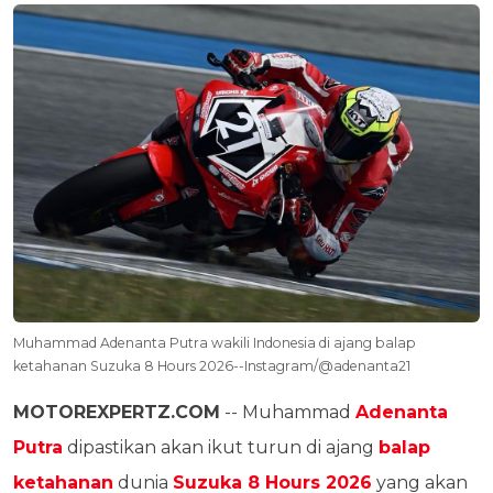
Muhammad Adenanta Putra wakili Indonesia di ajang balap
ketahanan Suzuka 8 Hours 2026--Instagram/@adenanta21
MOTOREXPERTZ.COM
-- Muhammad
Adenanta
Putra
dipastikan akan ikut turun di ajang
balap
ketahanan
dunia
Suzuka 8 Hours 2026
yang akan