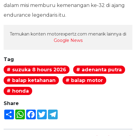
dalam misi memburu kemenangan ke-32 di ajang
endurance legendaris itu.
Temukan konten motorexpertz.com menarik lainnya di
Google News
Tag
# suzuka 8 hours 2026
# adenanta putra
# balap ketahanan
# balap motor
# honda
Share
Share
WhatsApp
Facebook
Twitter
Telegram