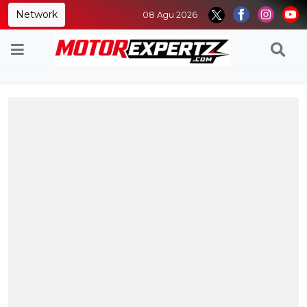
Network
08 Agu 2026