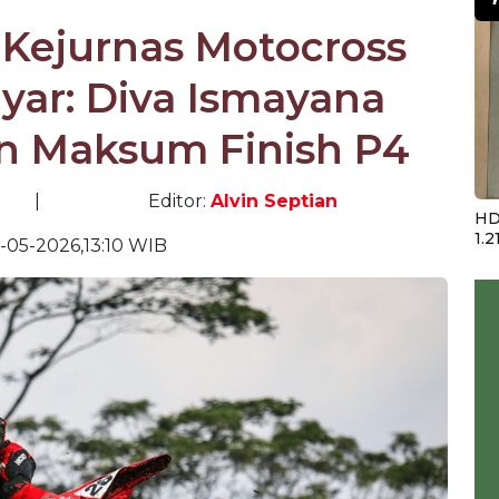
i Kejurnas Motocross
yar: Diva Ismayana
an Maksum Finish P4
|
Editor:
Alvin Septian
HD
1.2
-05-2026,13:10 WIB