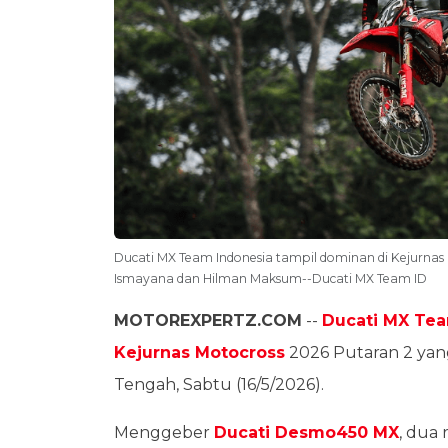
Ducati MX Team Indonesia tampil dominan di Kejurnas 
Ismayana dan Hilman Maksum--Ducati MX Team ID
MOTOREXPERTZ.COM
--
Ducati MX Te
Kejurnas Motocross
2026 Putaran 2 yang 
Tengah, Sabtu (16/5/2026).
Menggeber
Ducati Desmo450 MX
, dua