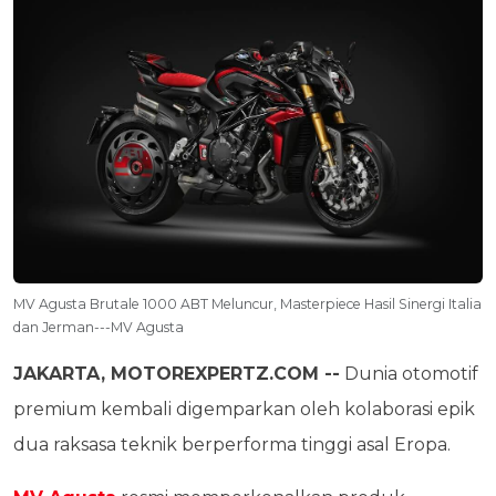
MV Agusta Brutale 1000 ABT Meluncur, Masterpiece Hasil Sinergi Italia
dan Jerman---MV Agusta
JAKARTA, MOTOREXPERTZ.COM --
Dunia otomotif
premium kembali digemparkan oleh kolaborasi epik
dua raksasa teknik berperforma tinggi asal Eropa.