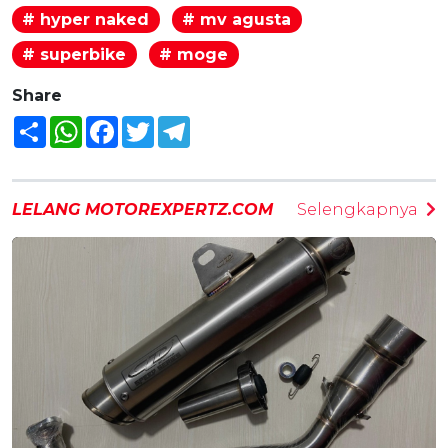
# hyper naked
# mv agusta
# superbike
# moge
Share
Share
WhatsApp
Facebook
Twitter
Telegram
LELANG MOTOREXPERTZ.COM
Selengkapnya