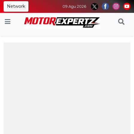
Network
09 Agu 2026