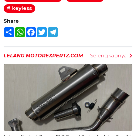
# keyless
Share
Share
WhatsApp
Facebook
Twitter
Telegram
LELANG MOTOREXPERTZ.COM
Selengkapnya