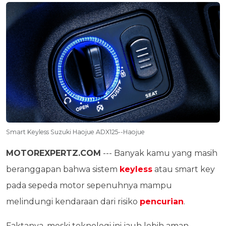
Smart Keyless Suzuki Haojue ADX125--Haojue
MOTOREXPERTZ.COM
--- Banyak kamu yang masih
beranggapan bahwa sistem
keyless
atau smart key
pada sepeda motor sepenuhnya mampu
melindungi kendaraan dari risiko
pencurian
.
Faktanya, meski teknologi ini jauh lebih aman