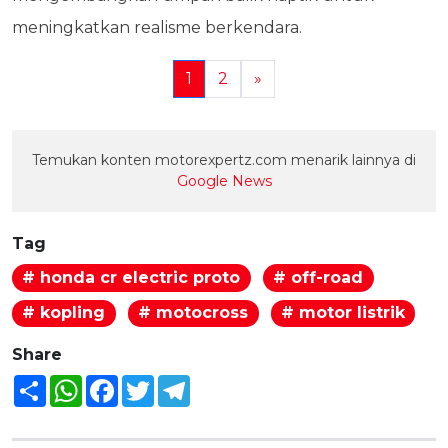
meningkatkan realisme berkendara.
1
2
»
Temukan konten motorexpertz.com menarik lainnya di
Google News
Tag
# honda cr electric proto
# off-road
# kopling
# motocross
# motor listrik
Share
Share
WhatsApp
Facebook
Twitter
Telegram