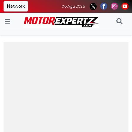
Network
06 Agu 2026