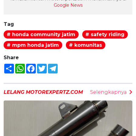
Google News
Tag
# honda community jatim
# safety riding
# mpm honda jatim
# komunitas
Share
Share
WhatsApp
Facebook
Twitter
Telegram
LELANG MOTOREXPERTZ.COM
Selengkapnya