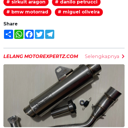
# sirkuit aragon
# danilo petrucci
# bmw motorrad
# miguel oliveira
Share
Share
WhatsApp
Facebook
Twitter
Telegram
LELANG MOTOREXPERTZ.COM
Selengkapnya