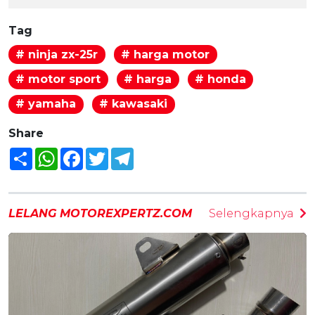
Tag
# ninja zx-25r
# harga motor
# motor sport
# harga
# honda
# yamaha
# kawasaki
Share
Share
WhatsApp
Facebook
Twitter
Telegram
LELANG MOTOREXPERTZ.COM
Selengkapnya