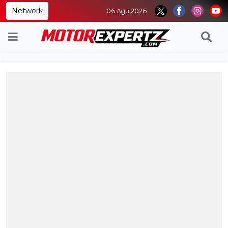
Network
06 Agu 2026