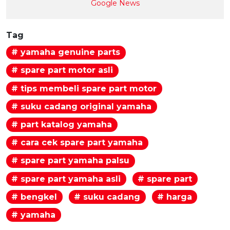
Google News
Tag
# yamaha genuine parts
# spare part motor asli
# tips membeli spare part motor
# suku cadang original yamaha
# part katalog yamaha
# cara cek spare part yamaha
# spare part yamaha palsu
# spare part yamaha asli
# spare part
# bengkel
# suku cadang
# harga
# yamaha