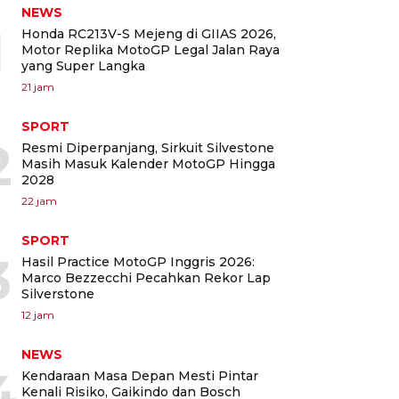
NEWS
1
Honda RC213V-S Mejeng di GIIAS 2026,
Motor Replika MotoGP Legal Jalan Raya
yang Super Langka
21 jam
SPORT
2
Resmi Diperpanjang, Sirkuit Silvestone
Masih Masuk Kalender MotoGP Hingga
2028
22 jam
SPORT
3
Hasil Practice MotoGP Inggris 2026:
Marco Bezzecchi Pecahkan Rekor Lap
Silverstone
12 jam
NEWS
4
Kendaraan Masa Depan Mesti Pintar
Kenali Risiko, Gaikindo dan Bosch