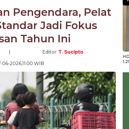
an Pengendara, Pelat
tandar Jadi Fokus
an Tahun Ini
|
Editor:
T. Sucipto
HD
1.2
-06-2026,11:00 WIB