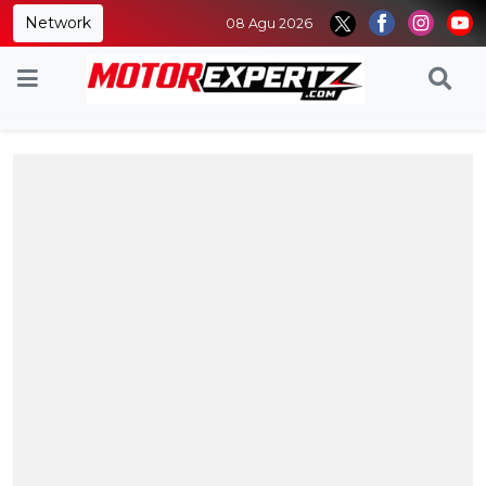
Network
08 Agu 2026