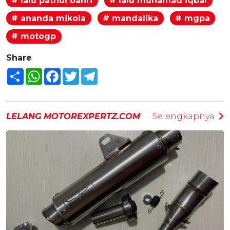
# lalu pathul bahri
# lalu muhamad iqbal
# ananda mikola
# mandalika
# mgpa
# motogp
Share
Share
WhatsApp
Facebook
Twitter
Telegram
LELANG MOTOREXPERTZ.COM
Selengkapnya