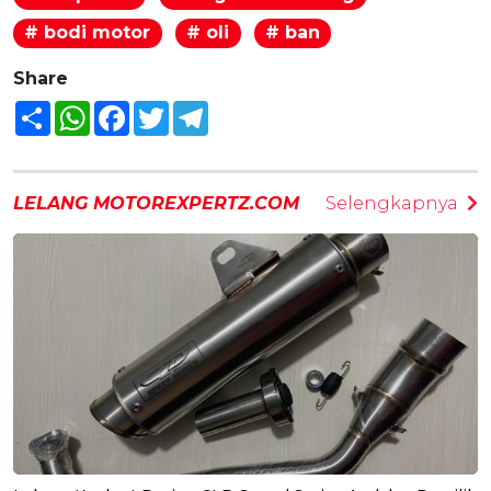
# bodi motor
# oli
# ban
Share
Share
WhatsApp
Facebook
Twitter
Telegram
LELANG MOTOREXPERTZ.COM
Selengkapnya