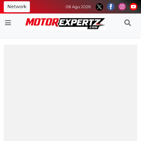
Network
08 Agu 2026