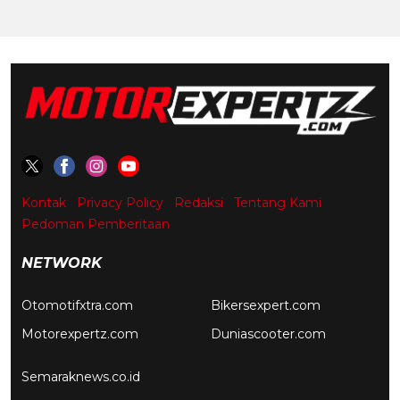
Kontak
Privacy Policy
Redaksi
Tentang Kami
Pedoman Pemberitaan
NETWORK
Otomotifxtra.com
Bikersexpert.com
Motorexpertz.com
Duniascooter.com
Semaraknews.co.id