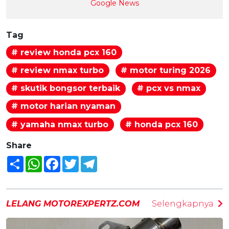
Google News
Tag
# review honda pcx 160
# review nmax turbo
# motor turing 2026
# skutik bongsor terbaik
# pcx vs nmax
# motor harian nyaman
# yamaha nmax turbo
# honda pcx 160
Share
Share
WhatsApp
Facebook
Twitter
Telegram
LELANG MOTOREXPERTZ.COM
Selengkapnya