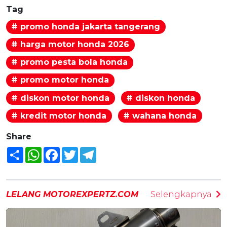
Tag
# promo honda jakarta tangerang
# harga motor honda 2026
# promo pesta bola honda
# promo motor honda
# diskon motor honda
# diskon honda
# kredit motor honda
# wahana honda
Share
Share
WhatsApp
Facebook
Twitter
Telegram
LELANG MOTOREXPERTZ.COM
Selengkapnya