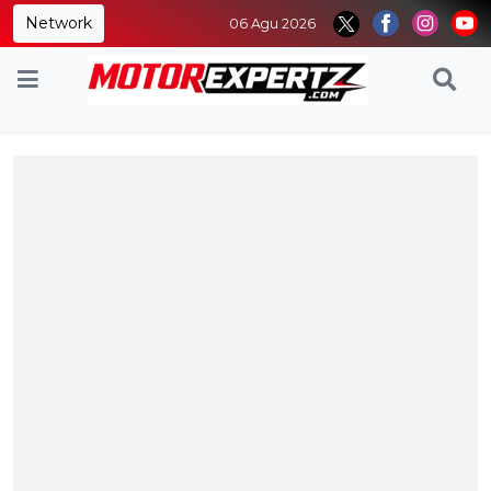
Network
06 Agu 2026