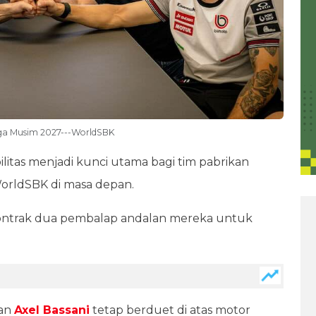
ga Musim 2027---WorldSBK
ilitas menjadi kunci utama bagi tim pabrikan
rldSBK di masa depan.
ntrak dua pembalap andalan mereka untuk
an
Axel Bassani
tetap berduet di atas motor