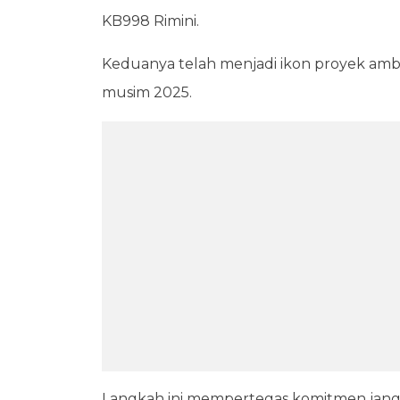
KB998 Rimini.
Keduanya telah menjadi ikon proyek ambisi
musim 2025.
Langkah ini mempertegas komitmen jangk