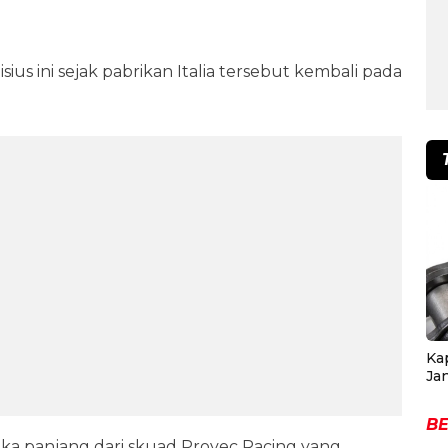
us ini sejak pabrikan Italia tersebut kembali pada
Ka
Ja
BE
a panjang dari skuad Provec Racing yang