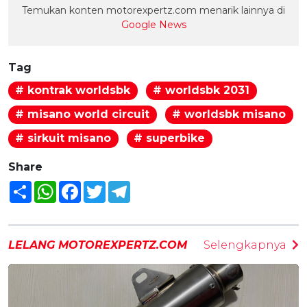
Temukan konten motorexpertz.com menarik lainnya di
Google News
Tag
# kontrak worldsbk
# worldsbk 2031
# misano world circuit
# worldsbk misano
# sirkuit misano
# superbike
Share
Share
WhatsApp
Facebook
Twitter
Telegram
LELANG MOTOREXPERTZ.COM
Selengkapnya