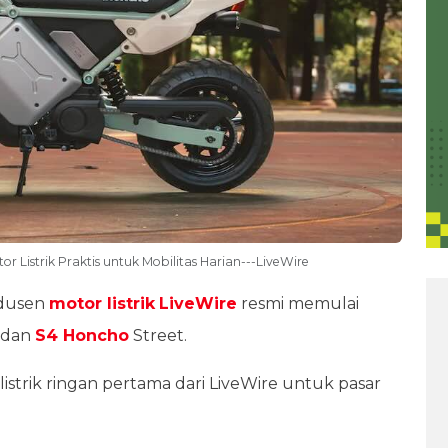
or Listrik Praktis untuk Mobilitas Harian---LiveWire
dusen
motor listrik
LiveWire
resmi memulai
l dan
S4 Honcho
Street.
istrik ringan pertama dari LiveWire untuk pasar