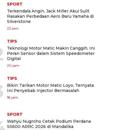
SPORT
1
Terkendala Angin, Jack Miller Akui Sulit
Rasakan Perbedaan Aero Baru Yamaha di
Silverstone
22 jam
TIPS
2
Teknologi Motor Matic Makin Canggih, Ini
Peran Sensor dalam Sistem Speedometer
Digital
20 jam
TIPS
3
Bikin Tarikan Motor Matic Loyo, Ternyata
Ini Penyebab Injector Bermasalah
18 jam
SPORT
4
Wahyu Nugroho Cetak Podium Perdana
SS600 ARRC 2026 di Mandalika