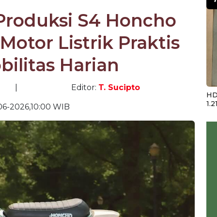
 Produksi S4 Honcho
 Motor Listrik Praktis
ilitas Harian
|
Editor:
T. Sucipto
HD
1.2
06-2026,10:00 WIB