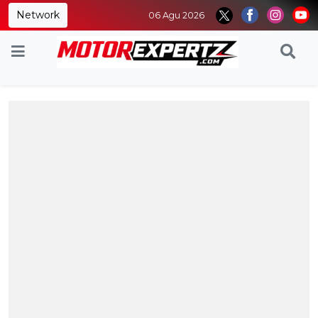
Network
06 Agu 2026