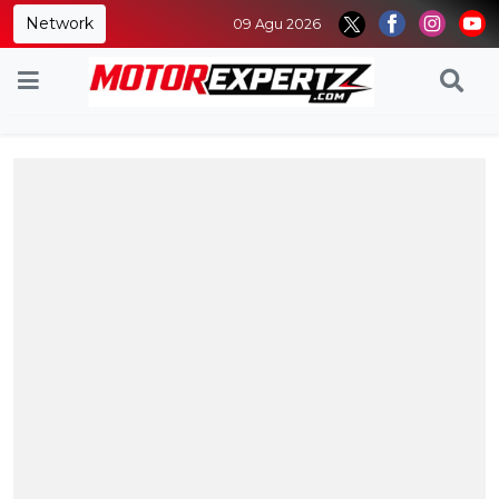
Network
09 Agu 2026