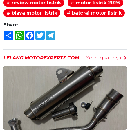
# review motor listrik
# motor listrik 2026
# biaya motor listrik
# baterai motor listrik
Share
Share
WhatsApp
Facebook
Twitter
Telegram
LELANG MOTOREXPERTZ.COM
Selengkapnya