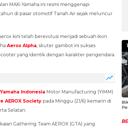
alan MAXi Yamaha ini resmi menggenapi
 tahun di pasar otomotif Tanah Air sejak meluncur
rox kini telah berevolusi menjadi sebuah ikon
aha
Aerox Alpha
, skuter gambot ini sukses
Scooter yang identik dengan karakter pengendara
Yamaha Indonesia
Motor Manufacturing (YIMM)
e AEROX Society
pada Minggu (21/6) kemarin di
Bik
Pe
rta Selatan.
BE
angkaian Gathering Team AEROX (GTA) yang