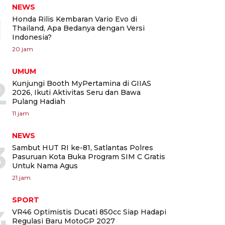
NEWS
1
Honda Rilis Kembaran Vario Evo di
Thailand, Apa Bedanya dengan Versi
Indonesia?
20 jam
UMUM
2
Kunjungi Booth MyPertamina di GIIAS
2026, Ikuti Aktivitas Seru dan Bawa
Pulang Hadiah
11 jam
NEWS
3
Sambut HUT RI ke-81, Satlantas Polres
Pasuruan Kota Buka Program SIM C Gratis
Untuk Nama Agus
21 jam
SPORT
4
VR46 Optimistis Ducati 850cc Siap Hadapi
Regulasi Baru MotoGP 2027