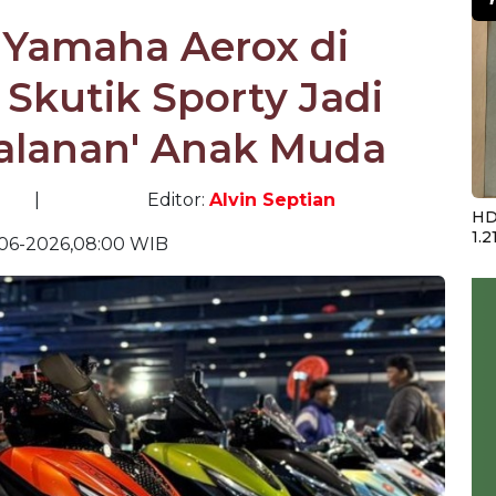
 Yamaha Aerox di
 Skutik Sporty Jadi
 Jalanan' Anak Muda
|
Editor:
Alvin Septian
HD
1.2
-06-2026,08:00 WIB