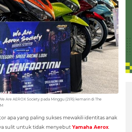
e Are AEROX Society pada Minggu (21/6) kemarin di The
MM
tor apa yang paling sukses mewakili identitas anak
ya sulit untuk tidak menyebut
Yamaha Aerox
.