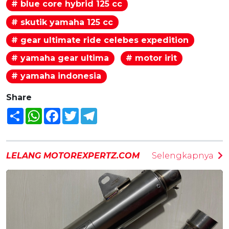
# blue core hybrid 125 cc
# skutik yamaha 125 cc
# gear ultimate ride celebes expedition
# yamaha gear ultima
# motor irit
# yamaha indonesia
Share
Share
WhatsApp
Facebook
Twitter
Telegram
LELANG MOTOREXPERTZ.COM
Selengkapnya