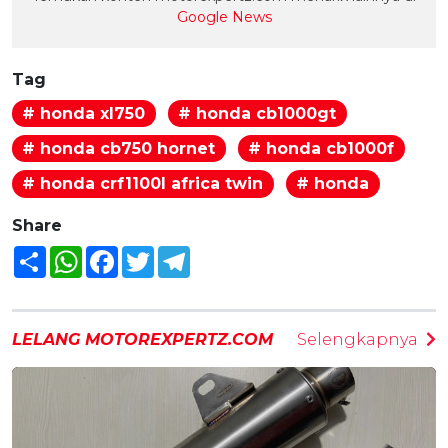
Google News
Tag
# honda xl750
# honda cb1000gt
# honda cb750 hornet
# honda cb1000f
# honda crf1100l africa twin
# honda
Share
Share
WhatsApp
Facebook
Twitter
Telegram
LELANG MOTOREXPERTZ.COM
Selengkapnya