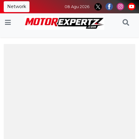
Network
08 Agu 2026