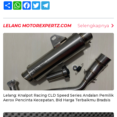
Share
WhatsApp
Facebook
Twitter
Telegram
LELANG MOTOREXPERTZ.COM
Selengkapnya
Lelang: Knalpot Racing CLD Speed Series Andalan Pemilik
Aerox Pencinta Kecepatan, Bid Harga Terbaikmu Bradsis