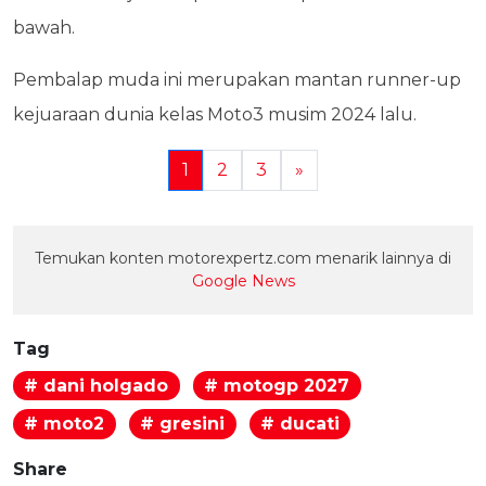
bawah.
Pembalap muda ini merupakan mantan runner-up
kejuaraan dunia kelas Moto3 musim 2024 lalu.
1
2
3
»
Temukan konten motorexpertz.com menarik lainnya di
Google News
Tag
# dani holgado
# motogp 2027
# moto2
# gresini
# ducati
Share