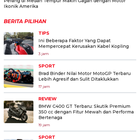
Perang di Medan Tempur Makin Gagah dengan Motor
Ikonik Amerika
BERITA PILIHAN
TIPS
Ini Beberapa Faktor Yang Dapat
Mempercepat Kerusakan Kabel Kopling
3 jam
SPORT
Brad Binder Nilai Motor MotoGP Terbaru
Lebih Agresif dan Sulit Ditaklukkan
17 jam
REVIEW
BMW C400 GT Terbaru: Skutik Premium
350 cc dengan Fitur Mewah dan Performa
Bertenaga
19 jam
SPORT