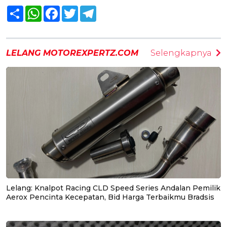
Share
WhatsApp
Facebook
Twitter
Telegram
LELANG MOTOREXPERTZ.COM
Selengkapnya
Lelang: Knalpot Racing CLD Speed Series Andalan Pemilik
Aerox Pencinta Kecepatan, Bid Harga Terbaikmu Bradsis