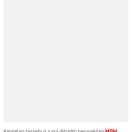
Kegiatan tersebut juga dihadiri perwakilan
MPM