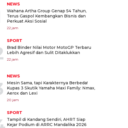
NEWS
1
Wahana Artha Group Genap 54 Tahun,
Terus Gaspol Kembangkan Bisnis dan
Perkuat Aksi Sosial
22 jam
SPORT
2
Brad Binder Nilai Motor MotoGP Terbaru
Lebih Agresif dan Sulit Ditaklukkan
22 jam
NEWS
3
Mesin Sama, tapi Karakternya Berbeda!
Kupas 3 Skutik Yamaha Maxi Family: Nmax,
Aerox dan Lexi
20 jam
SPORT
4
Tampil di Kandang Sendiri, AHRT Siap
Kejar Podium di ARRC Mandalika 2026