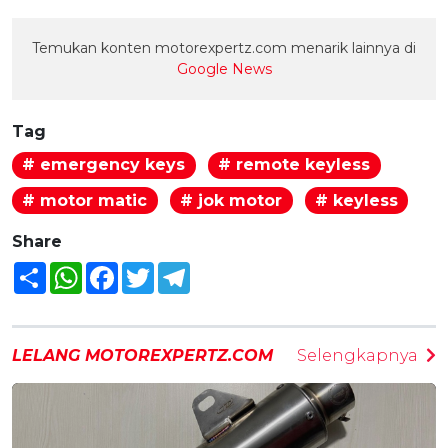
Temukan konten motorexpertz.com menarik lainnya di
Google News
Tag
# emergency keys
# remote keyless
# motor matic
# jok motor
# keyless
Share
Share
WhatsApp
Facebook
Twitter
Telegram
LELANG MOTOREXPERTZ.COM
Selengkapnya