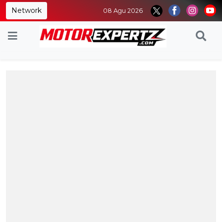
Network
08 Agu 2026