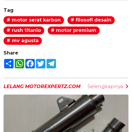
Tag
# motor serat karbon
# filosofi desain
# rush titanio
# motor premium
# mv agusta
Share
Share
WhatsApp
Facebook
Twitter
Telegram
LELANG MOTOREXPERTZ.COM
Selengkapnya