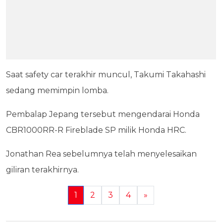
Saat safety car terakhir muncul, Takumi Takahashi
sedang memimpin lomba.
Pembalap Jepang tersebut mengendarai Honda
CBR1000RR-R Fireblade SP milik Honda HRC.
Jonathan Rea sebelumnya telah menyelesaikan
giliran terakhirnya.
1
2
3
4
»