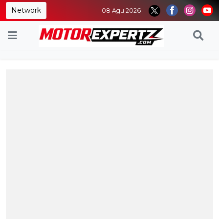
Network
08 Agu 2026