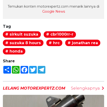
Temukan konten motorexpertz.com menarik lainnya di
Google News
Tag
# sirkuit suzuka
# cbr1000rr-r
# suzuka 8 hours
# hrc
# jonathan rea
# honda
Share
Share
WhatsApp
Facebook
Twitter
Telegram
LELANG MOTOREXPERTZ.COM
Selengkapnya