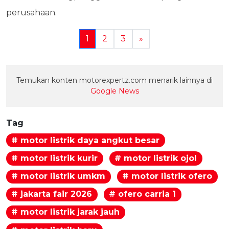
perusahaan.
1
2
3
»
Temukan konten motorexpertz.com menarik lainnya di
Google News
Tag
# motor listrik daya angkut besar
# motor listrik kurir
# motor listrik ojol
# motor listrik umkm
# motor listrik ofero
# jakarta fair 2026
# ofero carria 1
# motor listrik jarak jauh