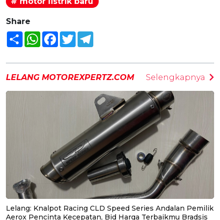
# motor listrik baru
Share
Share
WhatsApp
Facebook
Twitter
Telegram
LELANG MOTOREXPERTZ.COM
Selengkapnya
Lelang: Knalpot Racing CLD Speed Series Andalan Pemilik
Aerox Pencinta Kecepatan, Bid Harga Terbaikmu Bradsis