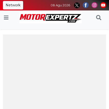
Network
08 Agu 2026