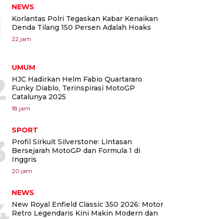
NEWS
1
Korlantas Polri Tegaskan Kabar Kenaikan
Denda Tilang 150 Persen Adalah Hoaks
22 jam
UMUM
2
HJC Hadirkan Helm Fabio Quartararo
Funky Diablo, Terinspirasi MotoGP
Catalunya 2025
18 jam
SPORT
3
Profil Sirkuit Silverstone: Lintasan
Bersejarah MotoGP dan Formula 1 di
Inggris
20 jam
NEWS
4
New Royal Enfield Classic 350 2026: Motor
Retro Legendaris Kini Makin Modern dan