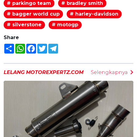
# parkingo team
# bradley smith
# bagger world cup
# harley-davidson
# silverstone
# motogp
Share
Share
WhatsApp
Facebook
Twitter
Telegram
LELANG MOTOREXPERTZ.COM
Selengkapnya