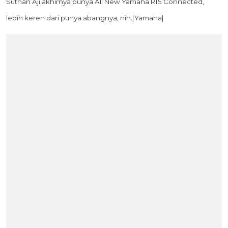
Suthan Aji akhirnya punya All New Yamaha R15 Connected,
lebih keren dari punya abangnya, nih.|Yamaha|