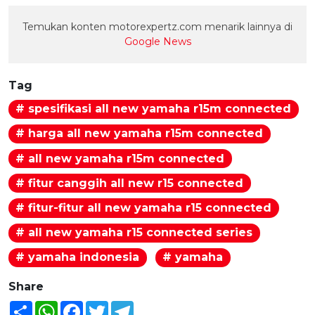
Temukan konten motorexpertz.com menarik lainnya di
Google News
Tag
# spesifikasi all new yamaha r15m connected
# harga all new yamaha r15m connected
# all new yamaha r15m connected
# fitur canggih all new r15 connected
# fitur-fitur all new yamaha r15 connected
# all new yamaha r15 connected series
# yamaha indonesia
# yamaha
Share
Share
WhatsApp
Facebook
Twitter
Telegram