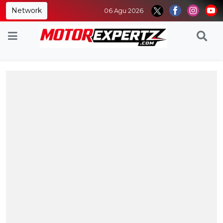
Network
06 Agu 2026