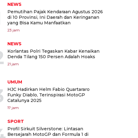
NEWS
1
Pemutihan Pajak Kendaraan Agustus 2026
di 10 Provinsi, Ini Daerah dan Keringanan
yang Bisa Kamu Manfaatkan
23 jam
NEWS
2
Korlantas Polri Tegaskan Kabar Kenaikan
Denda Tilang 150 Persen Adalah Hoaks
21 jam
UMUM
3
HJC Hadirkan Helm Fabio Quartararo
Funky Diablo, Terinspirasi MotoGP
Catalunya 2025
17 jam
SPORT
4
Profil Sirkuit Silverstone: Lintasan
Bersejarah MotoGP dan Formula 1 di