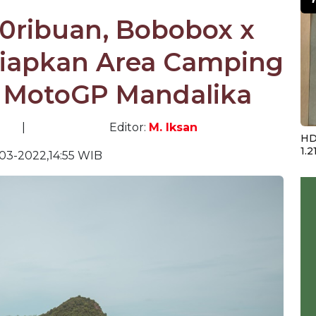
50ribuan, Bobobox x
Siapkan Area Camping
 MotoGP Mandalika
|
Editor:
M. Iksan
HD
1.2
03-2022,14:55 WIB