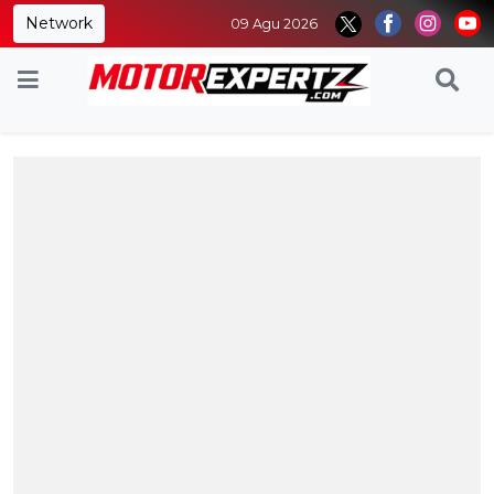
Network
09 Agu 2026