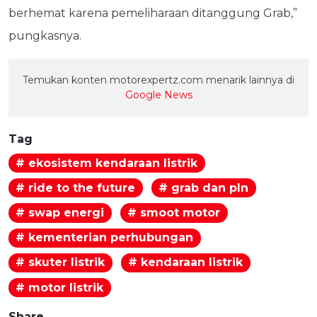
berhemat karena pemeliharaan ditanggung Grab,”
pungkasnya.
Temukan konten motorexpertz.com menarik lainnya di
Google News
Tag
# ekosistem kendaraan listrik
# ride to the future
# grab dan pln
# swap energi
# smoot motor
# kementerian perhubungan
# skuter listrik
# kendaraan listrik
# motor listrik
Share