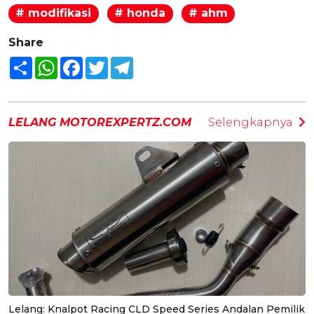
# modifikasi
# honda
# ahm
Share
Share
WhatsApp
Facebook
Twitter
Telegram
LELANG MOTOREXPERTZ.COM
Selengkapnya
Lelang: Knalpot Racing CLD Speed Series Andalan Pemilik