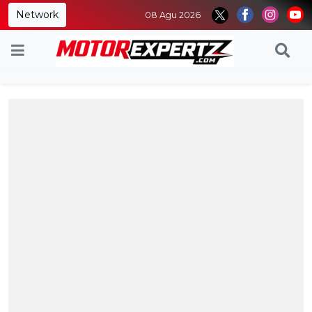
Network
08 Agu 2026