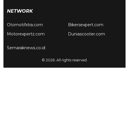
NETWORK
Otomotifxtra.com
Bikersexpert.com
Motorexpertz.com
Duniascooter.com
Semaraknews.co.id
© 2026. All rights reserved.