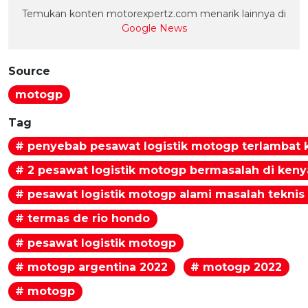
Temukan konten motorexpertz.com menarik lainnya di
Google News
Source
motogp
Tag
# penyebab pesawat logistik motogp terlambat 
# 2 pesawat logistik motogp bermasalah di keny
# pesawat logistik motogp alami masalah teknis
# termas de rio hondo
# pesawat logistik motogp
# motogp argentina 2022
# motogp 2022
# motogp