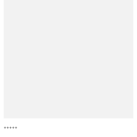
+++++