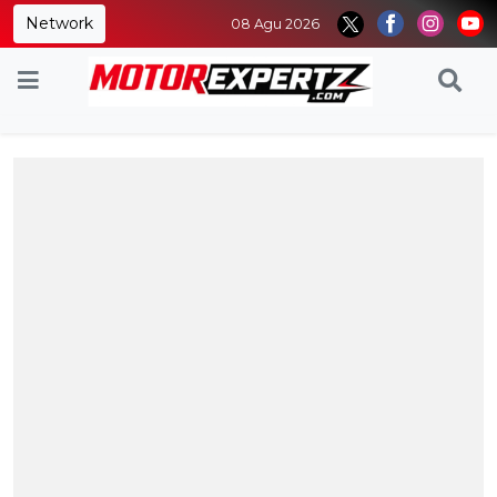
Network
08 Agu 2026