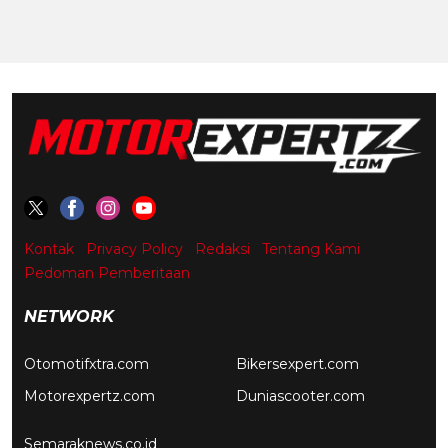
Kontak
Privacy Policy
Redaksi
Tentang Kami
Pedoman Pemberitaan
NETWORK
Otomotifxtra.com
Bikersexpert.com
Motorexpertz.com
Duniascooter.com
Semaraknews.co.id