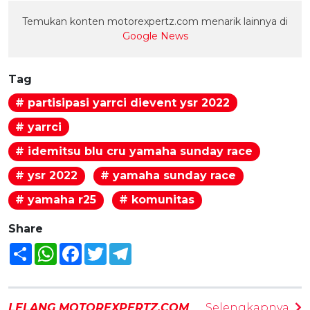
Temukan konten motorexpertz.com menarik lainnya di
Google News
Tag
# partisipasi yarrci dievent ysr 2022
# yarrci
# idemitsu blu cru yamaha sunday race
# ysr 2022
# yamaha sunday race
# yamaha r25
# komunitas
Share
Share
WhatsApp
Facebook
Twitter
Telegram
LELANG MOTOREXPERTZ.COM
Selengkapnya