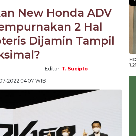
rkan New Honda ADV
Sempurnakan 2 Hal
oteris Dijamin Tampil
ksimal?
HD
1.2
|
Editor:
T. Sucipto
07-2022,04:07 WIB