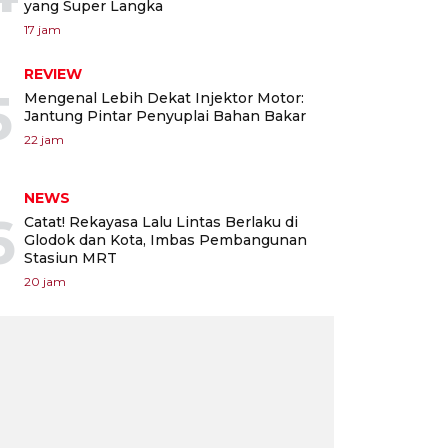
yang Super Langka
17 jam
REVIEW
5
Mengenal Lebih Dekat Injektor Motor:
Jantung Pintar Penyuplai Bahan Bakar
22 jam
NEWS
6
Catat! Rekayasa Lalu Lintas Berlaku di
Glodok dan Kota, Imbas Pembangunan
Stasiun MRT
20 jam