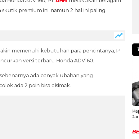
ada Honda ADV 160, PT
AHM
melakukan beragam
kutik premium ini, namun 2 hal ini paling
akin memenuhi kebutuhan para pencintanya, PT
ncurkan versi terbaru Honda ADV160.
, sebenarnya ada banyak ubahan yang
ok ada 2 poin bisa disimak.
Ka
Ja
BE