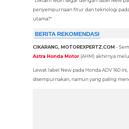
"Diklaim lebih segar dengan label New p
penyempurnaan fitur dan teknologi pada s
utama?"
CIKARANG, MOTOREXPERTZ.COM
- Sem
Astra Honda Motor
(AHM) akhirnya melu
Lewat label New pada Honda ADV 160 ini
disempurnakan, namun yang paling mencol