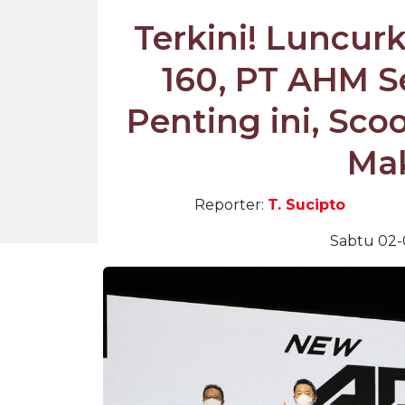
Terkini! Luncu
160, PT AHM 
Penting ini, Sco
Ma
Reporter:
T. Sucipto
Sabtu 02-