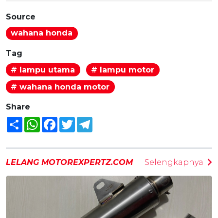
Source
wahana honda
Tag
# lampu utama
# lampu motor
# wahana honda motor
Share
Share
WhatsApp
Facebook
Twitter
Telegram
LELANG MOTOREXPERTZ.COM
Selengkapnya