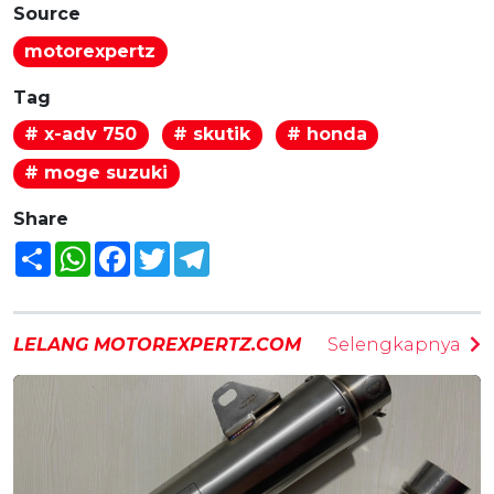
Source
motorexpertz
Tag
# x-adv 750
# skutik
# honda
# moge suzuki
Share
Share
WhatsApp
Facebook
Twitter
Telegram
LELANG MOTOREXPERTZ.COM
Selengkapnya