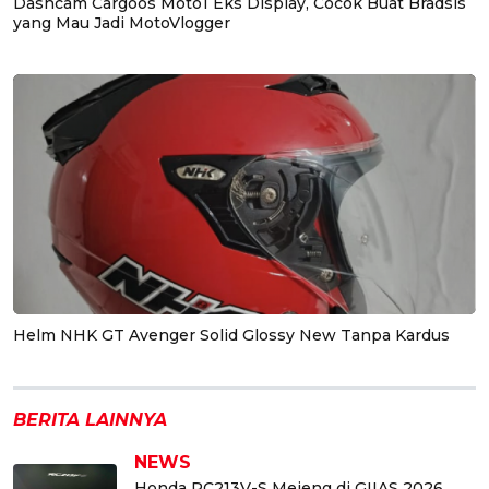
Dashcam Cargoos Moto1 Eks Display, Cocok Buat Bradsis
yang Mau Jadi MotoVlogger
Helm NHK GT Avenger Solid Glossy New Tanpa Kardus
BERITA LAINNYA
NEWS
Honda RC213V-S Mejeng di GIIAS 2026,