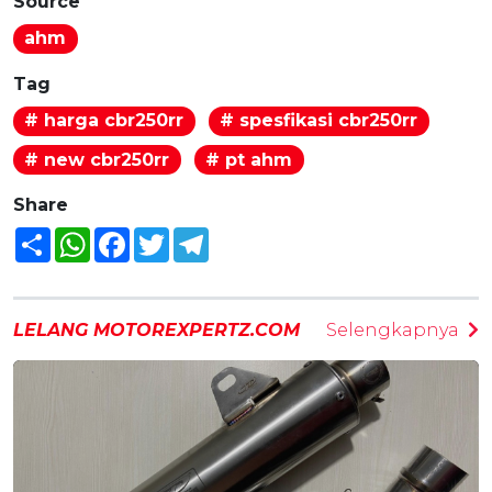
Source
ahm
Tag
# harga cbr250rr
# spesfikasi cbr250rr
# new cbr250rr
# pt ahm
Share
Share
WhatsApp
Facebook
Twitter
Telegram
LELANG MOTOREXPERTZ.COM
Selengkapnya