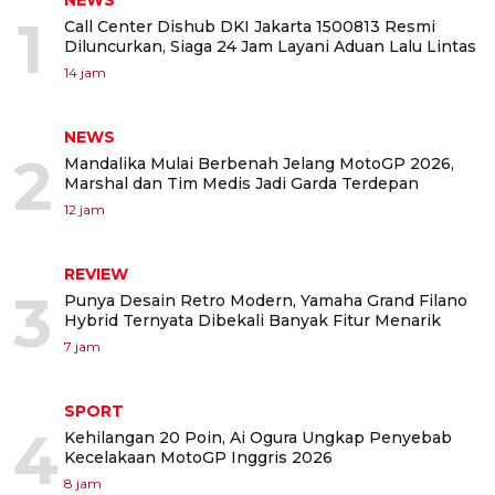
NEWS
1
Call Center Dishub DKI Jakarta 1500813 Resmi
Diluncurkan, Siaga 24 Jam Layani Aduan Lalu Lintas
14 jam
NEWS
2
Mandalika Mulai Berbenah Jelang MotoGP 2026,
Marshal dan Tim Medis Jadi Garda Terdepan
12 jam
REVIEW
3
Punya Desain Retro Modern, Yamaha Grand Filano
Hybrid Ternyata Dibekali Banyak Fitur Menarik
7 jam
SPORT
4
Kehilangan 20 Poin, Ai Ogura Ungkap Penyebab
Kecelakaan MotoGP Inggris 2026
8 jam