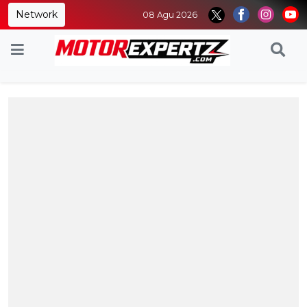
Network
08 Agu 2026