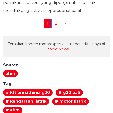
penukaran baterai yang dipergunakan untuk
mendukung aktivitas operasional panitia.
1
2
»
Temukan konten motorexpertz.com menarik lainnya di
Google News
Source
ahm
Tag
# ktt presidensi g20
# g20 bali
# kendaraan listrik
# motor listrik
# ahm